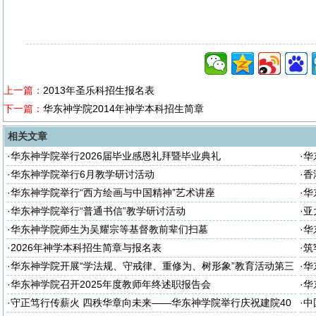
上一篇：
2013年圣乐科招生报名表
下一篇：
华东神学院2014年神学本科招生简章
相关文章
·
华东神学院举行2026届毕业感恩礼拜暨毕业典礼
·
华
座
·
华东神学院举行6月教学研讨活动
·
香
·
华东神学院举行“西方绘画与中国精神”艺术讲座
·
华
·
华东神学院举行“普通书信”教学研讨活动
·
亚
·
华东神学院师生为吴耀宗等基督教前辈们扫墓
·
华
·
2026年神学本科招生简章与报名表
·
筑
诈
·
华东神学院开展“学法规、守戒律、重修为、树形象”教育活动第三
·
华
次集体学习
次
·
华东神学院召开2025年度教师年终述职报告会
·
华
大
·
守正笃行传薪火 四秩华章向未来——华东神学院举行庆祝建院40
·
中