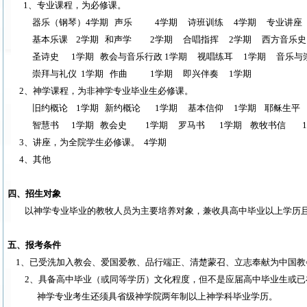
1
、专业课程，为必修课。
器乐（钢琴）
4
学期
声乐
4
学期
诗班训练
4
学期
专业讲座
基本乐课
2
学期
和声学
2
学期
合唱指挥
2
学期
西方音乐史
圣诗史
1
学期
教会与音乐行政
1
学期
视唱练耳
1
学期
音乐与
崇拜与礼仪
1
学期
作曲
1
学期
即兴伴奏
1
学期
2
、神学课程，为非神学专业毕业生必修课。
旧约概论
1
学期
新约概论
1
学期
基本信仰
1
学期
耶稣生平
智慧书
1
学期
教会史
1
学期
罗马书
1
学期
教牧书信
1
3
、讲座，为全院学生必修课。
4
学期
4
、其他
四、招生对象
以神学专业毕业的教牧人员为主要培养对象，兼收具高中毕业以上学历
五、报考条件
1
、已受洗加入教会、爱国爱教、品行端正、清楚蒙召、立志奉献为中国教
2
、具备高中毕业（或同等学历）文化程度，但不是应届高中毕业生或已
神学专业考生还须具省级神学院两年制以上神学科毕业学历。