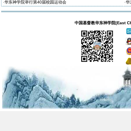
周年暨神学教育中国化研讨会
·
华东神学院举行第40届校园运动会
·
华
中国基督教华东神学院(East China T