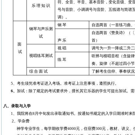
符、全音、半音、基本音阶，变化音级、变
乐
理
知
识
号与音阶、小调调号与音阶、五线谱与简谱
调）。
钢
琴
自选两首（一首练习曲、
钢琴与声乐测
自选两首《赞美诗》（〔
试
声
乐
首）
面
视
唱
调号为
一升
一降或
二升
二
试
视唱练耳测试
听辨与模唱音程（含旋律
练
耳
奏、旋律（不超过四小节
综
合
面
试
了解考生信仰、事奉状况
5
、考生须凭准考证进入考场。准考证上注意事项，遵照执行。
6
、
加试：除了规定的考试要求外，擅长其它乐器的学生可提出加试。需
八、录取与入学
1
、我院将在
8
月中旬发出录取通知书。按通知书规定的入学日期准时来
2
、学杂费
神学专业学生，每学期收学费
4000
元，住宿费
300
元，教材、讲义、