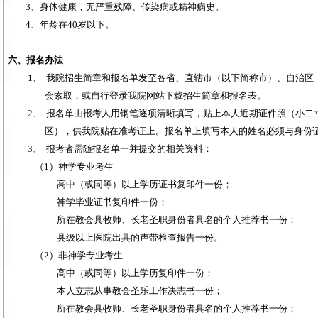
3
、身体健康，无严重残障、传染病或精神病史。
4
、年龄在
40
岁以下。
六、报名办法
1、
我院招生简章和报名单发至各省、直辖市（以下简称市）、自治区
会索取，或自行登录我院网站下载招生简章和报名表。
2、
报名单由报考人用钢笔逐项清晰填写，贴上本人近期证件照（小二
区），供我院贴在准考证上。报名单上填写本人的姓名必须与身份
3、
报考者需随报名单一并提交的相关资料：
（
1
）神学专业考生
高中（或同等）以上学历证书复印件一份；
神学毕业证书复印件一份；
所在教会具牧师、长老圣职身份者具名的个人推荐书一份；
县级以上医院出具的声带检查报告一份。
（
2
）非神学专业考生
高中（或同等）以上学历复印件一份；
本人立志从事教会圣乐工作决志书一份；
所在教会具牧师、长老圣职身份者具名的个人推荐书一份；