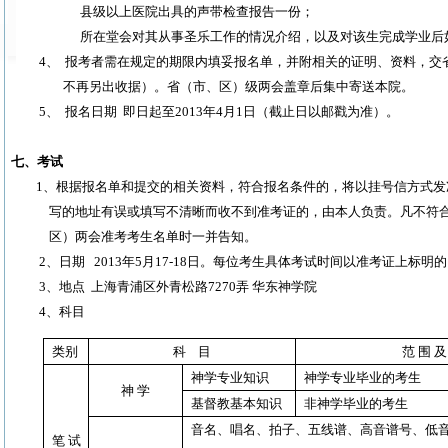
县级以上医院出具的声带检查报告一份；
所在堂会对其从事圣乐工作的情况介绍，以及对该生完成学业后
4、
报考者需在规定的期限内填妥报名单，并附相关的证明、资料，交
不再另出收据）。省（市、区）级两会盖章后集中寄送本院。
5、
报名日期
即日起至
2013
年
4
月
1
日
（截止日以邮戳为准）。
七、考试
1
、根据报名单和提交的相关资料，符合报名条件的，将以挂号信方式发
写的地址有误或填写不清晰而收不到准考证的，由本人负责。凡不符
区）两会准考考生名单时一并告知。
2
、日期
2013
年
5
月
17-18
日。每位考生具体考试时间以准考证上标明的
3
、地点
上海青浦区外青松路
7270
弄
华东神学院
4
、科目
类别
科
目
范
围
及
神学专业知识
神学专业毕业的考生
神
学
基督教基本知识
非神学毕业的考生
音名、唱名、拍子、五线谱、高音谱号、低
笔
试