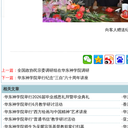
向客人赠送
上一篇：
全国政协民宗委调研组在华东神学院调研
下一篇：
华东神学院举行纪念“三自”六十周年讲座
相关文章
·
华东神学院举行2026届毕业感恩礼拜暨毕业典礼
·
华
座
·
华东神学院举行6月教学研讨活动
·
香
·
华东神学院举行“西方绘画与中国精神”艺术讲座
·
华
·
华东神学院举行“普通书信”教学研讨活动
·
亚
·
华东神学院师生为吴耀宗等基督教前辈们扫墓
·
华