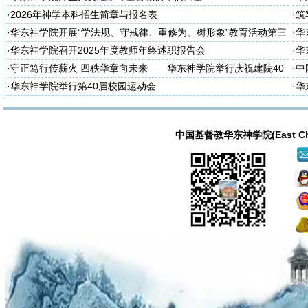
·
2026年神学本科招生简章与报名表
·
筑
诈
·
华东神学院开展“学法规、守戒律、重修为、树形象”教育活动第三
·
华
次集体学习
次
·
华东神学院召开2025年度教师年终述职报告会
·
华
大
·
守正笃行传薪火 四秩华章向未来——华东神学院举行庆祝建院40
·
中
周年暨神学教育中国化研讨会
·
华东神学院举行第40届校园运动会
·
华
中国基督教华东神学院(East China T