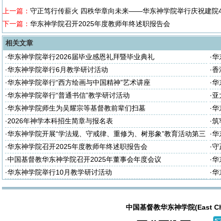
上一篇：
守正笃行传薪火 四秩华章向未来——华东神学院举行庆祝建院
下一篇：
华东神学院召开2025年度教师年终述职报告会
相关文章
·
华东神学院举行2026届毕业感恩礼拜暨毕业典礼
·
华
座
·
华东神学院举行6月教学研讨活动
·
香
·
华东神学院举行“西方绘画与中国精神”艺术讲座
·
华
·
华东神学院举行“普通书信”教学研讨活动
·
亚
·
华东神学院师生为吴耀宗等基督教前辈们扫墓
·
华
·
2026年神学本科招生简章与报名表
·
筑
诈
·
华东神学院开展“学法规、守戒律、重修为、树形象”教育活动第三
·
华
次集体学习
次
·
华东神学院召开2025年度教师年终述职报告会
·
守
周
·
中国基督教华东神学院召开2025年董事会年度会议
·
华
·
华东神学院举行10月教学研讨活动
·
华
中国基督教华东神学院(East China T