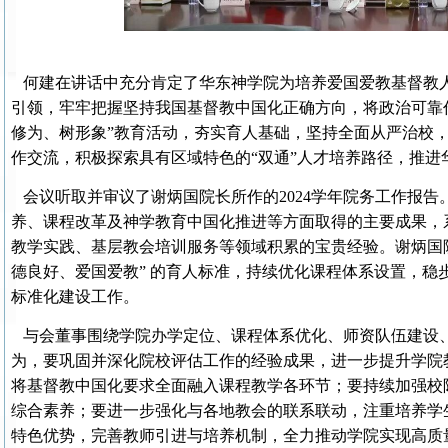
何建在讲话中充分肯定了华东神学院为培养爱国爱教基督教
引领，牢牢把握坚持我国基督教中国化正确方向，将政治可靠
修为、树形象”教育活动，夯实育人基础，坚持全面从严治校
作交流，积极探索具有区域特色的“双通”人才培养路径，推进
会议听取并审议了谢炳国院长所作的2024学年院务工作报
养、课程改革及神学教育中国化推进等方面取得的主要成果，
教学实践、基层教会培训服务等领域积累的宝贵经验。谢炳国院
德良好、爱国爱教” 的育人标准，持续优化课程体系设置，稳
标准化建设工作。
与会董事围绕学院办学定位、课程体系优化、师资队伍建设
为，要巩固并深化院校评估工作的经验成果，进一步提升学院
将基督教中国化要求全面融入课程教学各环节；要持续加强校
综合素养；要进一步强化与各地教会的联系联动，注重培养学
特色优势，完善教师引进与培养机制，全力推动学院实现高质