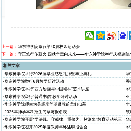
上一篇：
华东神学院举行第40届校园运动会
下一篇：
守正笃行传薪火 四秩华章向未来——华东神学院举行庆祝建院
相关文章
·
华东神学院举行2026届毕业感恩礼拜暨毕业典礼
·
华
座
·
华东神学院举行6月教学研讨活动
·
香
·
华东神学院举行“西方绘画与中国精神”艺术讲座
·
华
·
华东神学院举行“普通书信”教学研讨活动
·
亚
·
华东神学院师生为吴耀宗等基督教前辈们扫墓
·
华
·
2026年神学本科招生简章与报名表
·
筑
诈
·
华东神学院开展“学法规、守戒律、重修为、树形象”教育活动第三
·
华
次集体学习
次
·
华东神学院召开2025年度教师年终述职报告会
·
华