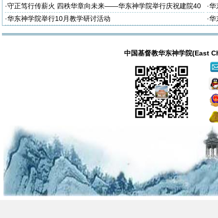
大
·
守正笃行传薪火 四秩华章向未来——华东神学院举行庆祝建院40
·
华
周年暨神学教育中国化研讨会
·
华东神学院举行10月教学研讨活动
·
华
中国基督教华东神学院(East China T