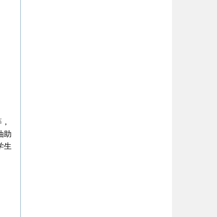
等，
油助
学生