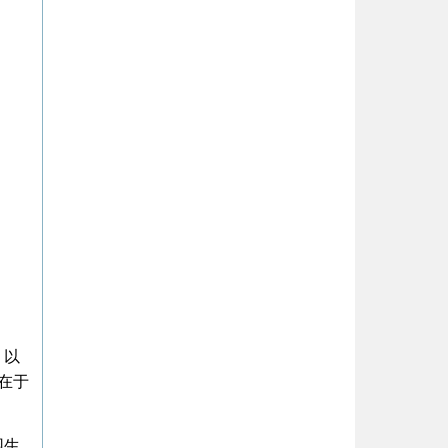
，以
在于
园生