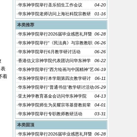
教育活动
·
华东神学院举行圣乐招生工作会议
04-20
·
华东神学院老师访问上海社科院宗教研
01-16
究所
本类推荐
·
华东神学院举行2026届毕业感恩礼拜暨
06-28
毕业典礼
·
华东神学院举行“《民法典》与宗教教职
06-26
人员法律风险防范”专题讲座
·
华东神学院举行6月教学研讨活动
06-26
·
香港信义宗神学院代表团访问华东神学
06-22
嘹
，表
院
·
华东神学院举行“西方绘画与中国精神”艺
06-19
怀着
术讲座
·
华东神学院举行本学期第四次教学研讨
06-11
活动
·
华东神学院举行“普通书信”教学研讨活动
05-29
·
亚太神学教育基金会访问华东神学院
04-13
·
华东神学院师生为吴耀宗等基督教前辈
04-01
们扫墓
·
华东神学院举行专职教师教研活动
03-31
本类固顶
·
华东神学院举行2026届毕业感恩礼拜暨
06-28