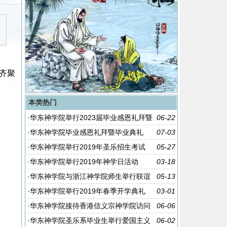
生齐聚
本类热门
·
华东神学院举行2023届毕业感恩礼拜暨
06-22
毕业典礼
·
华东神学院毕业感恩礼拜暨毕业典礼
07-03
·
华东神学院举行2019年圣乐招生考试
05-27
·
华东神学院举行2019年神学日活动
03-18
·
华东神学院与浙江神学院师生举行联谊
05-13
活动
·
华东神学院举行2019年春季开学典礼
03-01
·
华东神学院接待香港信义宗神学院访问
06-06
团
·
华东神学院圣乐系毕业生举行爱国主义
06-02