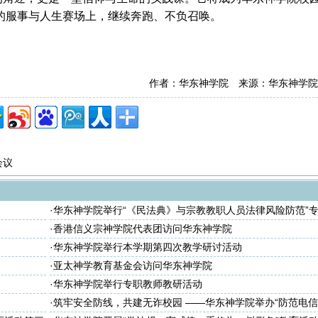
的服事与人生赛场上，继续奔跑、不负召唤。
作者：华东神学院 来源：华东神学院
会议
·
华东神学院举行“《民法典》与宗教教职人员法律风险防范”
座
·
香港信义宗神学院代表团访问华东神学院
·
华东神学院举行本学期第四次教学研讨活动
·
亚太神学教育基金会访问华东神学院
·
华东神学院举行专职教师教研活动
·
筑牢安全防线，共建无诈校园 ——华东神学院举办“防范电