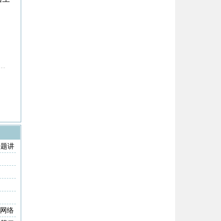
专题讲
信⽹络