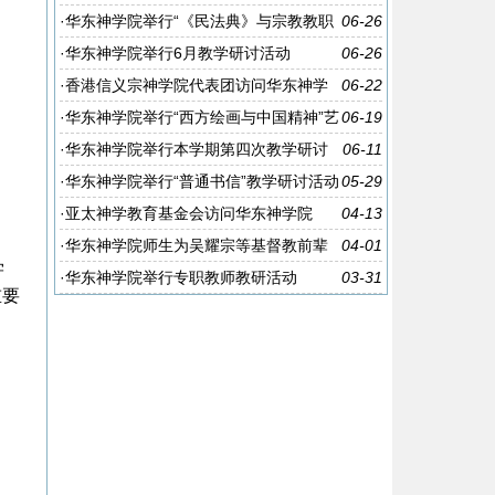
毕业典礼
·
华东神学院举行“《民法典》与宗教教职
06-26
人员法律风险防范”专题讲座
·
华东神学院举行6月教学研讨活动
06-26
·
香港信义宗神学院代表团访问华东神学
06-22
院
·
华东神学院举行“西方绘画与中国精神”艺
06-19
术讲座
·
华东神学院举行本学期第四次教学研讨
06-11
活动
·
华东神学院举行“普通书信”教学研讨活动
05-29
·
亚太神学教育基金会访问华东神学院
04-13
·
华东神学院师生为吴耀宗等基督教前辈
04-01
学
们扫墓
·
华东神学院举行专职教师教研活动
03-31
重要