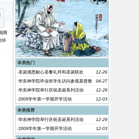
领
国两
励毕
本类热门
·
圣诞感恩献心圣餐礼拜和圣诞联欢
12-26
·
华东神学院毕业班学生访问参观基督教
04-27
全国两会
·
华东神学院举行庆祝圣诞系列活动
12-29
·
2009学年第一学期开学活动
12-03
本类推荐
·
华东神学院举行庆祝圣诞系列活动
12-29
·
2009学年第一学期开学活动
12-03