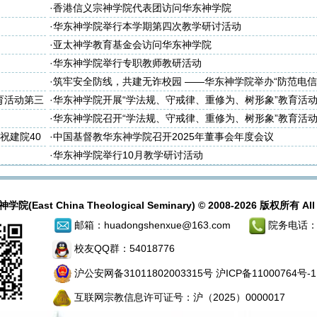
座
·
香港信义宗神学院代表团访问华东神学院
·
华东神学院举行本学期第四次教学研讨活动
·
亚太神学教育基金会访问华东神学院
·
华东神学院举行专职教师教研活动
·
筑牢安全防线，共建无诈校园 ——华东神学院举办“防范电
诈骗”专题教育讲座
育活动第三
·
华东神学院开展“学法规、守戒律、重修为、树形象”教育活
次集体学习会
·
华东神学院召开“学法规、守戒律、重修为、树形象”教育活
大会
祝建院40
·
中国基督教华东神学院召开2025年董事会年度会议
·
华东神学院举行10月教学研讨活动
ast China Theological Seminary) © 2008-2026 版权所有 All R
邮箱：huadongshenxue@163.com
院务电话：02
校友QQ群：54018776
沪公安网备31011802003315号
沪ICP备11000764号-1
互联网宗教信息许可证号：沪（2025）0000017