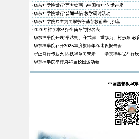
·
华东神学院举行“西方绘画与中国精神”艺术讲座
·
华东神学院举行“普通书信”教学研讨活动
·
华东神学院师生为吴耀宗等基督教前辈们扫墓
·
2026年神学本科招生简章与报名表
·
华东神学院开展“学法规、守戒律、重修为、树形象”教
次集体学习
·
华东神学院召开2025年度教师年终述职报告会
·
守正笃行传薪火 四秩华章向未来——华东神学院举行庆
周年暨神学教育中国化研讨会
·
华东神学院举行第40届校园运动会
中国基督教华东神学院(E