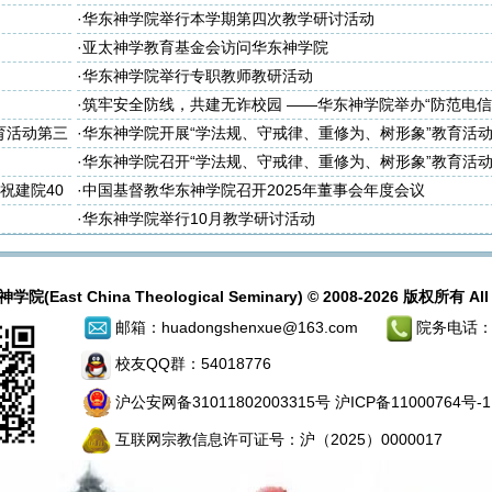
·
华东神学院举行本学期第四次教学研讨活动
·
亚太神学教育基金会访问华东神学院
·
华东神学院举行专职教师教研活动
·
筑牢安全防线，共建无诈校园 ——华东神学院举办“防范电
诈骗”专题教育讲座
育活动第三
·
华东神学院开展“学法规、守戒律、重修为、树形象”教育活
次集体学习会
·
华东神学院召开“学法规、守戒律、重修为、树形象”教育活
大会
祝建院40
·
中国基督教华东神学院召开2025年董事会年度会议
·
华东神学院举行10月教学研讨活动
ast China Theological Seminary) © 2008-2026 版权所有 All R
邮箱：huadongshenxue@163.com
院务电话：02
校友QQ群：54018776
沪公安网备31011802003315号
沪ICP备11000764号-1
互联网宗教信息许可证号：沪（2025）0000017