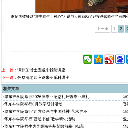
谢炳国牧师以“迎主降生十种心”为题与大家勉励了迎接基督降生当有的
上一页
1
2
上一篇：
谭静芝博士应邀来我院讲座
下一篇：
任华清老师应邀来圣乐科讲座
相关文章
·
华东神学院举行2026届毕业感恩礼拜暨毕业典礼
·
华
座
·
华东神学院举行6月教学研讨活动
·
香
·
华东神学院举行“西方绘画与中国精神”艺术讲座
·
华
·
华东神学院举行“普通书信”教学研讨活动
·
亚
·
华东神学院师生为吴耀宗等基督教前辈们扫墓
·
华