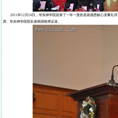
2011
年
12
月
24
日
，华东神学院迎来了一年一度的圣诞感恩献心圣餐礼拜
席、华东神学院院长谢炳国牧师证道。