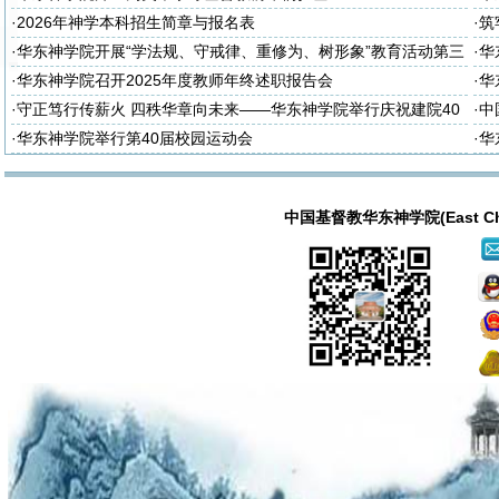
·
2026年神学本科招生简章与报名表
·
筑
诈
·
华东神学院开展“学法规、守戒律、重修为、树形象”教育活动第三
·
华
次集体学习
次
·
华东神学院召开2025年度教师年终述职报告会
·
华
大
·
守正笃行传薪火 四秩华章向未来——华东神学院举行庆祝建院40
·
中
周年暨神学教育中国化研讨会
·
华东神学院举行第40届校园运动会
·
华
中国基督教华东神学院(East China T