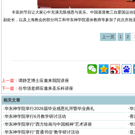
丰富的节目让大家心中充满无限感恩与喜乐。中国基督教三自爱国运动
副处长，以及上海教会的部分同工和华东神学院退休教师等参加了此次庆祝
上一页
1
2
上一篇：
谭静芝博士应邀来我院讲座
下一篇：
任华清老师应邀来圣乐科讲座
相关文章
·
华东神学院举行2026届毕业感恩礼拜暨毕业典礼
·
华
座
·
华东神学院举行6月教学研讨活动
·
香
·
华东神学院举行“西方绘画与中国精神”艺术讲座
·
华
·
华东神学院举行“普通书信”教学研讨活动
·
亚