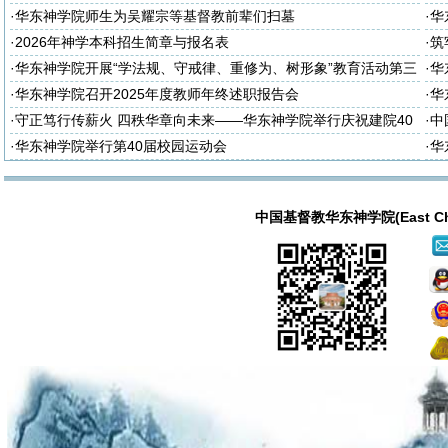
·
华东神学院师生为吴耀宗等基督教前辈们扫墓
·
华
·
2026年神学本科招生简章与报名表
·
筑
诈
·
华东神学院开展“学法规、守戒律、重修为、树形象”教育活动第三
·
华
次集体学习
次
·
华东神学院召开2025年度教师年终述职报告会
·
华
大
·
守正笃行传薪火 四秩华章向未来——华东神学院举行庆祝建院40
·
中
周年暨神学教育中国化研讨会
·
华东神学院举行第40届校园运动会
·
华
中国基督教华东神学院(East China T