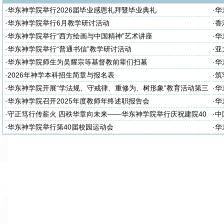
·
华东神学院举行2026届毕业感恩礼拜暨毕业典礼
·
华
座
·
华东神学院举行6月教学研讨活动
·
香
·
华东神学院举行“西方绘画与中国精神”艺术讲座
·
华
·
华东神学院举行“普通书信”教学研讨活动
·
亚
·
华东神学院师生为吴耀宗等基督教前辈们扫墓
·
华
·
2026年神学本科招生简章与报名表
·
筑
诈
·
华东神学院开展“学法规、守戒律、重修为、树形象”教育活动第三
·
华
次集体学习
次
·
华东神学院召开2025年度教师年终述职报告会
·
华
大
·
守正笃行传薪火 四秩华章向未来——华东神学院举行庆祝建院40
·
中
周年暨神学教育中国化研讨会
·
华东神学院举行第40届校园运动会
·
华